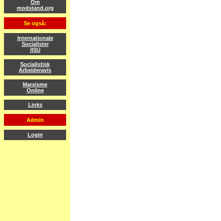
Om
modstand.org
Se også:
Internationale
Socialister
/ISU
Socialistisk
Arbejderavis
Marxisme
Online
Links
Admin
Login