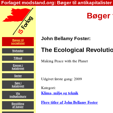
Forlaget modstand.org: Bøger til antikapitalister
Bøger t
John Bellamy Foster:
Bøger til
socialister
The Ecological Revoluti
Nyheder
Tilbud
Making Peace with the Planet
Emner i
kataloget
Serier
Udgivet første gang: 2009
Søg i
kataloget
Kategori:
Klima, miljø og teknik
Vis
indkøbskurv
Flere titler af John Bellamy Foster
Bestilling
af bøger