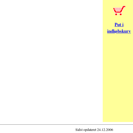
Put i
indkøbskurv
Sidst opdateret
24.12.2006