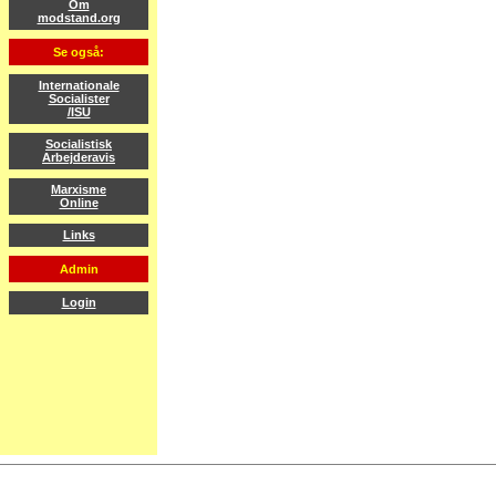
Om
modstand.org
Se også:
Internationale
Socialister
/ISU
Socialistisk
Arbejderavis
Marxisme
Online
Links
Admin
Login